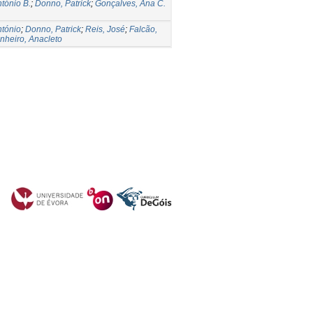
ntónio B.
;
Donno, Patrick
;
Gonçalves, Ana C.
ntónio
;
Donno, Patrick
;
Reis, José
;
Falcão,
inheiro, Anacleto