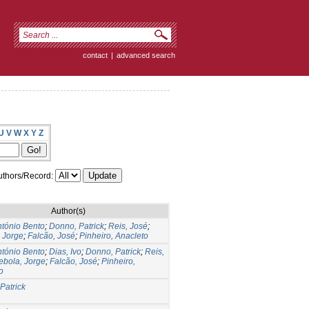
contact
|
advanced search
U
V
W
X
Y
Z
thors/Record:
Author(s)
ntónio Bento
;
Donno, Patrick
;
Reis, José
;
 Jorge
;
Falcão, José
;
Pinheiro, Anacleto
ntónio Bento
;
Dias, Ivo
;
Donno, Patrick
;
Reis,
ebola, Jorge
;
Falcão, José
;
Pinheiro,
o
Patrick