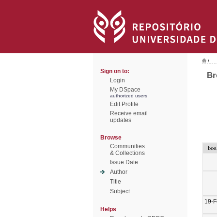
/
Sign on to:
Br
Login
My DSpace
authorized users
Edit Profile
Receive email
updates
Browse
Communities
Iss
& Collections
Issue Date
Author
Title
Subject
19-F
Helps