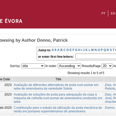
PT
EN
owsing by Author Donno, Patrick
0-9
A
B
C
D
E
F
G
H
I
J
K
L
M
N
O
P
Q
R
S
T
Jump to:
or enter first few letters:
Sort by:
In order:
Results/Page
Au
Showing results 1 to 5 of 5
ue Date
Title
2023
Avaliação de diferentes alternativas de poda num pomar em
Dias, A
sebe de amendoeira da variedade Soleta
Rebola,
2023
Avaliação de soluções de poda para adequação da copa à
Dias, A
máquina de colheita num pomar de amendoeira conduzido em
José
;
R
sebe
Anaclet
eb-2020
Contribuição para o estudo da utilização da poda mecânica de
Donno, 
verão em pomares superintensivos de amendoeira