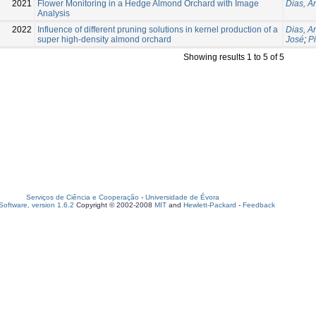
2021
Flower Monitoring in a Hedge Almond Orchard with Image
Dias, A
Analysis
2022
Influence of different pruning solutions in kernel production of a
Dias, A
super high-density almond orchard
José
;
P
Showing results 1 to 5 of 5
Serviços de Ciência e Cooperação
-
Universidade de Évora
oftware, version 1.6.2
Copyright © 2002-2008
MIT
and
Hewlett-Packard
-
Feedback