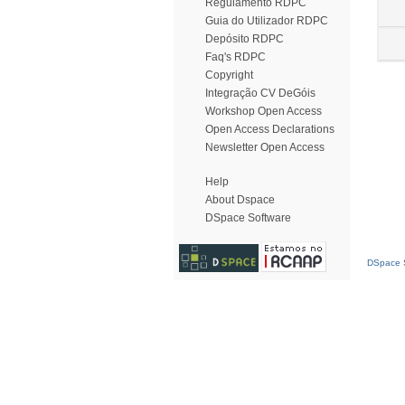
Regulamento RDPC
Guia do Utilizador RDPC
Depósito RDPC
Faq's RDPC
Copyright
Integração CV DeGóis
Workshop Open Access
Open Access Declarations
Newsletter Open Access
Help
About Dspace
DSpace Software
DSpace S